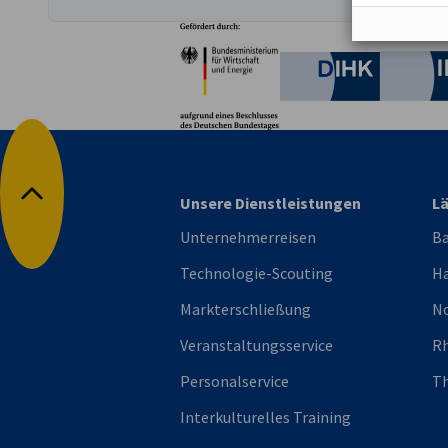
Partner
Bundesministerium für W
Deutsche 
Unsere Dienstleistungen
L
Nach oben
Unternehmerreisen
B
Technologie-Scouting
H
Markterschließung
No
Veranstaltungsservice
Rh
Personalservice
Th
Interkulturelles Training