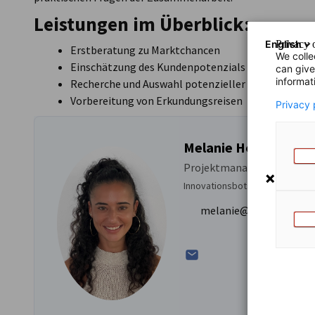
Leistungen im Überblick:
English
Privacy o
Erstberatung zu Marktchancen
We colle
Einschätzung des Kundenpotenzials
can give
informat
Recherche und Auswahl potenzieller Geschäftspar
Vorbereitung von Erkundungsreisen
Privacy 
Melanie Hoffmann
Projektmanagerin
Innovationsbotschafterin Thüri
melanie@ahkisrael.co.i