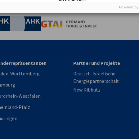
Powered by
irtschaft und Energie
Industrie- und Handelskammer
Industrie- und Handelskammer
AHK.de
Germany Trade & In
änderrepräsentanzen
Partner und Projekte
aden-Württemberg
Deutsch-Israelische
Energiepartnerschaft
amburg
New Kibbutz
rdrhein-Westfalen
einland-Pfalz
üringen