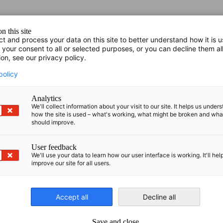
n this site
ct and process your data on this site to better understand how it is 
 your consent to all or selected purposes, or you can decline them al
ion, see our privacy policy.
tner
policy
Analytics
We'll collect information about your visit to our site. It helps us under
how the site is used – what's working, what might be broken and wh
should improve.
ngen
User feedback
l
We'll use your data to learn how our user interface is working. It'll hel
improve our site for all users.
Accept all
Decline all
Save and close