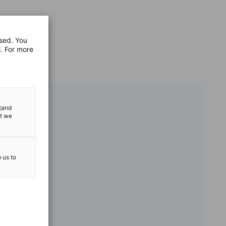
used. You
l. For more
stand
at we
p us to