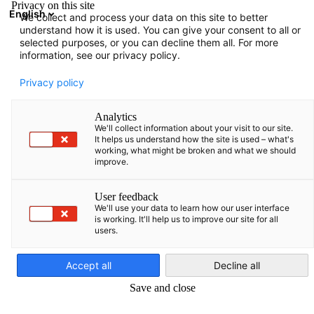
Privacy on this site
English
We collect and process your data on this site to better
Such
Ein
understand how it is used. You can give your consent to all or
selected purposes, or you can decline them all. For more
information, see our privacy policy.
Wirtschaftsrepräsentan
Privacy policy
Analytics
Die AHK Israel verfügt über ein breites Netzwerk im Start
We'll collect information about your visit to our site.
It helps us understand how the site is used – what's
Ökosystem, darunter fallen Startups, Business Angels, VC
working, what might be broken and what we should
improve.
Multiplikatoren. Daher haben sich die Bundesländer Nordr
Westfalen (NRW), Rheinland-Pfalz, Baden-Württemberg,
User feedback
Thüringen und Hamburg für eine Kooperation mit der AH
We'll use your data to learn how our user interface
is working. It'll help us to improve our site for all
Israel entschlossen. Im Auftrag von NRW.Global Business,
users.
Wirtschaftsministeriums Rheinland-Pfalz, des
German
Wirtschaftsministeriums Baden-Württemberg, der LEG
Accept all
Decline all
Thüringen und der HK Hamburg in Kooperation mit Ham
Save and close
Invest, recherchieren wir für diese Bundesländer als Vertr